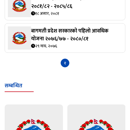
२०८१/८२ - २०८५/८६
१८ असार, २०८१
बागमती प्रदेश सरकारको पहिलो आवधिक
योजना २०७६/७७ - २०८०/८१
२९ माघ, २०७६
१
सम्बन्धित