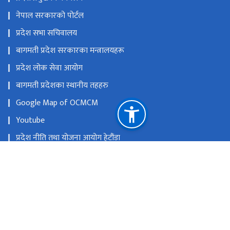
नेपाल सरकारको पोर्टल
प्रदेश सभा सचिवालय
बागमती प्रदेश सरकारका मन्त्रालयहरू
प्रदेश लोक सेवा आयोग
बागमती प्रदेशका स्थानीय तहहरु
Google Map of OCMCM
Youtube
प्रदेश नीति तथा योजना आयोग हेटौंडा
राष्ट्रिय प्राकृतिक स्रोत तथा वित्त आयोग
हेटौंडा, नेपाल
ocmcm@bagamati.gov.np
0५७-५२२३८५, ०५७-५२२३८७ ,०५७-५२२८९७, ०५७-५२२८९८
टोल फ्री नं.
16605752898