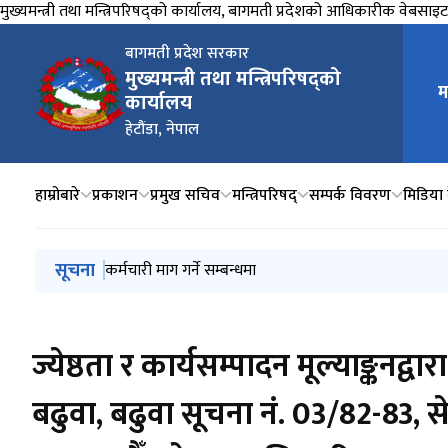
मुख्यमन्त्री तथा मन्त्रिपरिषद्को कार्यालय, बागमती प्रदेशको आधिकारीक वेबसाइ
बागमती प्रदेश सरकार
मुख्यमन्त्री तथा मन्त्रिपरिषद्को
म
मुख्य न
कार्यालय
हेटौंडा, नेपाल
हाम्रोबारे
प्रकाशन
प्रमुख सचिव
मन्त्रिपरिषद्
सम्पर्क विवरण
मिडिया के
मुख्य नेभिगेसनमा जानुहोस्
सूचना
मिति २०८३।०४।१५ गतेकोमिति २०८३।०४।१५ गतेको निर्णयअनु
कर्मचारी माग गर्ने सम्बन्धमा
कर्मचारी विवरण सम्बन्धमा
मिति २०८३।०४।१९ बसेको सचिव बैटकका निर्णय
सेवाकालिन तालिममा सहभागि मनोनयन सम्बन्धमा।
ज्येष्ठता र कार्यसम्पादन मूल्याङ्कनद्वा
बढुवा, बढुवा सूचना नं. 03/82-83