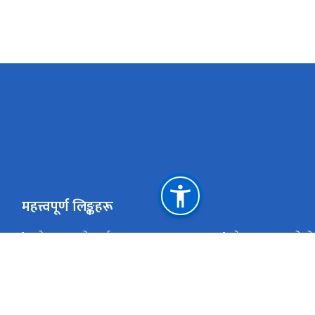
महत्त्वपूर्ण लिङ्कहरू
प्रदेश प्रमुखको कार्यलय
नेपाल सरकारको पोर
प्रदेश सभा सचिवालय
बागमती प्रदेश सरका
प्रदेश लोक सेवा आयोग
बागमती प्रदेशका स्
Google Map of OCMCM
Youtube