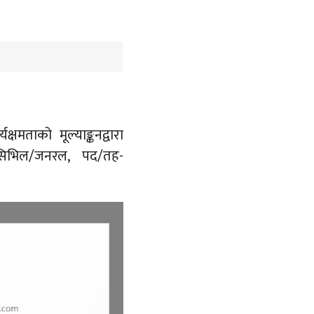
क्षमताको मूल्याङ्कनद्वारा
/सिभिल/जनरल, पद/तह-