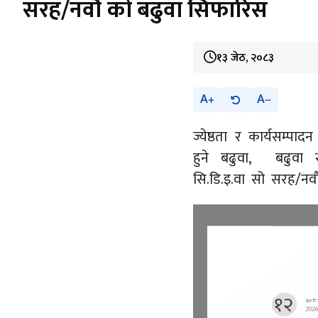
सरह/नवौँ को बढुवा सिफारिस
१३ जेठ, २०८३
A
A
ज्येष्ठता र कार्यसम्पादन
हुने बढुवा, बढुवा 
सि.डि.इ.वा सो सरह/नव