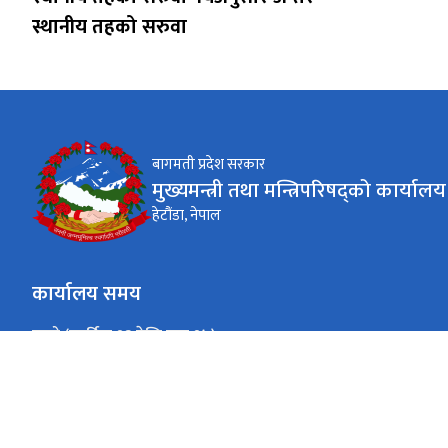
स्थानीय तहको सरुवा
बागमती प्रदेश सरकार
मुख्यमन्त्री तथा मन्त्रिपरिषद्को कार्यालय
हेटौंडा, नेपाल
कार्यालय समय
जाडो (कार्तिक १६ देखि माघ १५)
०९ - १६
सोमबार - शुक्रबार
बिदा
शनिबार र आइतबार
गर्मी (माघ १६ देखि कार्तिक १५)
०९ - १७
सोमबार - शुक्रबार